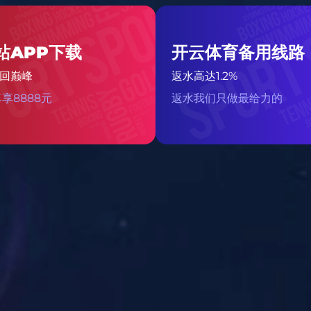
首页
应用实例
尽享巅峰对决球迷狂欢盛