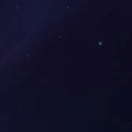
来足坛必将迎来新的变革。在人工智能、大数据等
练及战术部署等方面获得更大的优势。同时，对于
他们有可能更早被发现并得到培养。因此，新一代
面，从环境保护到社区建设，各大俱乐部逐渐意识
希望通过优化运营模式，实现经济效益与社会效益
育生态奠定基础。
不同国家之间将在青少年培训、教练交流等领域展
高整体水平。这不仅有利于提升各国球队实力，也
造更加团结友爱的世界贡献力量。
对决”的概念反映的是一种跨越国界与文化差异，通
动的人们紧密联系在一起。每一次豪门对抗都是一
与追求，是时代赋予我们的荣耀瞬间。