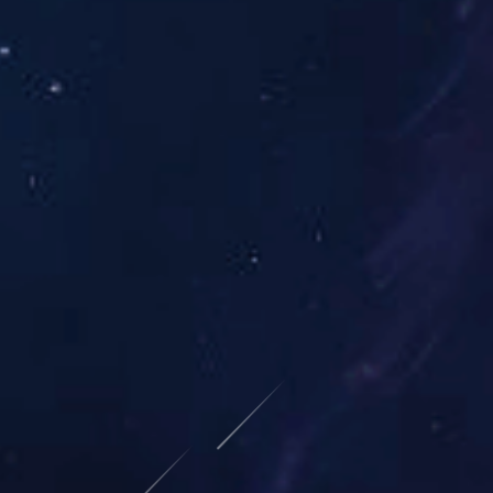
典的激情与荣耀
2026-05-15
在全球足球的舞台上，豪门对决总是引人
足球豪门盛宴尽享巅峰对决，球迷狂欢盛
这一主题。首先，我们将探讨豪门球队间
次，分析球迷在这种氛围中所感受到的极
推动的足球文化；最后，展望未来的发展
深入剖析，希望能够呈现出一幅生动而全
1、豪门球队间的激
在顶级足球赛事中，各大豪门球队之间的
是一场体育竞技，更是策略、意志和团队
上，像巴塞罗那、皇家马德里、曼联等传
优秀的球员，还有深厚的战术底蕴，因此
此外，这种竞争关系也促使各队不断提升
纷纷挖掘潜力新星，引进世界级球员，以
上，也延续到转会市场和青训体系，使得