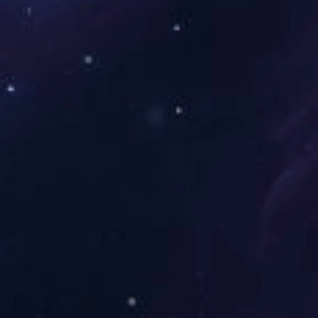
随着科技不断进步和世界经济的发展，未
新兴技术辅助下，各俱乐部将在选材、训
青年才俊而言，由于信息传播速度加快，
明星球员将源源不断地涌现出来。
此外，可持续发展理念开始渗透到各个层
到自身责任，并积极投身公益事业。他们
双赢，这也为未来构建更加健康向上的体
最后，在国际合作日趋频繁的大背景下，
开更广泛合作，共享经验与资源，以期提
能进一步加强不同文化间沟通理解，为打
总结：
综上所述，“天下足球豪门盛宴尽享巅峰
过激情澎湃的比赛，将全世界热爱这项运
段传奇，它承载的不仅是胜负，还有梦想