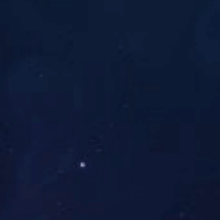
推荐文章
成都5人足球场周边最
佳休闲场所推荐与活动
攻略分享
2026-05-18
幼儿篮球拉拉队舞蹈表
演活动精彩瞬间分享与
技巧指导
2026-05-17