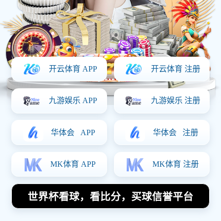
彪马篮球穿搭指南打造时尚运动风
格的完美组合与搭配技巧